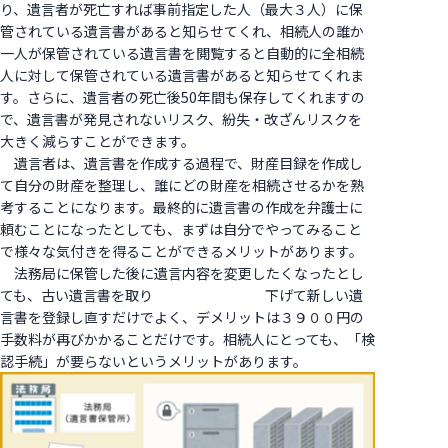
り、遺言者が死亡すれば事前指定した人（最大３人）に保
管されている遺言書があると知らせてくれ、相続人の誰か
一人が保管されている遺言書を閲覧すると自動的に全相続
人に対して保管されている遺言書があると知らせてくれま
す。さらに、遺言者の死亡後50年間も保存してくれますの
で、遺言書が発見されないリスク、紛失・改ざんリスクを
大きく減らすことができます。
遺言者は、遺言書を作成する過程で、財産目録を作成し
て自分の財産を整理し、誰にどの財産を相続させるかを熟
考することになります。最終的に遺言書の作成を弁護士に
頼むことになったとしても、まずは自分でやってみること
で様々な気付きを得ることができるメリットがあります。
法務局に保管した後に遺言内容を変更したくなったとし
ても、古い遺言書を取り 下げて新しい遺
言書を登録し直すだけでよく、デメリットは３９００円の
手数料が再びかかることだけです。相続人にとっても、「検
認手続」が要らないというメリットがあります。