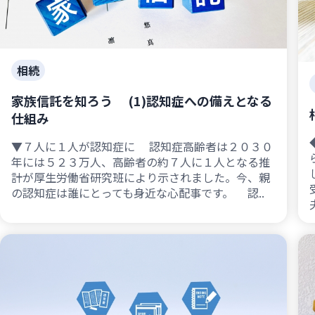
相続
家族信託を知ろう (1)認知症への備えとなる
仕組み
▼７人に１人が認知症に 認知症高齢者は２０３０
年には５２３万人、高齢者の約７人に１人となる推
計が厚生労働省研究班により示されました。今、親
の認知症は誰にとっても身近な心配事です。 認..
夫