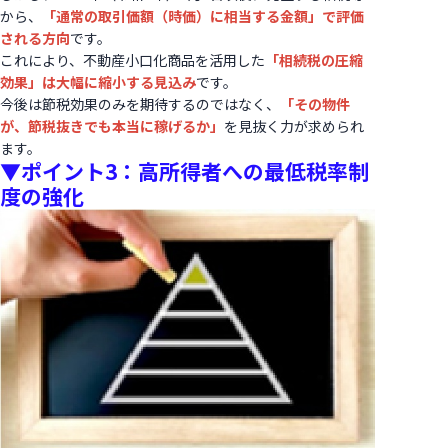
から、
「通常の取引価額（時価）に相当する金額」で評価
される方向
です。
これにより、不動産小口化商品を活用した
「相続税の圧縮
効果」は大幅に縮小する見込み
です。
今後は節税効果のみを期待するのではなく、
「その物件
が、節税抜きでも本当に稼げるか」
を見抜く力が求められ
ます。
▼ポイント3：高所得者への最低税率制
度の強化