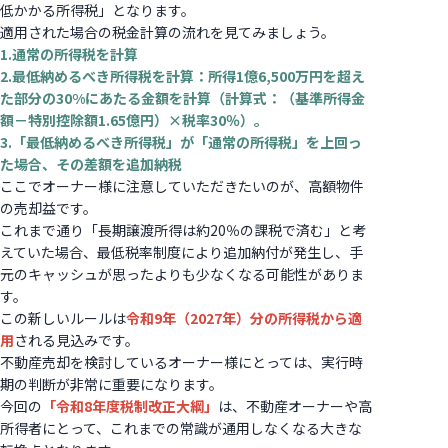
低かかる所得税」となります。
適用された場合の税金計算の流れを見てみましょう。
1.通常の所得税を計算
2.最低納めるべき所得税を計算：所得1億6,500万円を超え
た部分の30%にあたる金額を計算（計算式：（基準所得金
額－特別控除額1.65億円）×税率30％）。
3.「最低納めるべき所得税」が「通常の所得税」を上回っ
た場合、その差額を追加納税
ここでオーナー様に注意していただきたいのが、高額物件
の売却益です。
これまで通り「長期譲渡所得は約20％の課税で済む」と考
えていた場合、最低税率制度により追加納付が発生し、手
元のキャッシュが思ったよりも少なくなる可能性がありま
す。
この新しいルールは
令和9年（2027年）分の所得税から適
用
される見込みです。
不動産売却を検討しているオーナー様にとっては、実行時
期の判断が非常に重要になります。
今回の
「令和8年度税制改正大綱」
は、不動産オーナーや高
所得者にとって、これまでの常識が通用しなくなる大きな