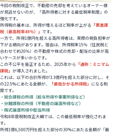
今回の税制改正で、不動産の売却を考えているオーナー様
が見逃せないのが、「高所得者に対する最低税率制度」の
強化です。
所得税の基本は、所得が増えるほど税率が上がる
「累進課
税（最高税率45％）」
です。
一方で、所得1億円を超える高所得者は、実際の税負担率が
下がる傾向があります。理由は、所得税率15％（住民税と
合わせて約20％）の不動産や株式の売却・配当の比率が高
いケースが多いからです。
この不公平を是正するため、2025年から
「通称：ミニマム
課税」
が導入されました。
これは、以下の合計所得が3.3億円を超えた部分に対し、そ
の22.5%にあたる金額が、
「最低かかる所得税」
になる制
度です。
・総合課税の所得（給与所得や事業所得など）
・分離課税の所得（不動産の譲渡所得など）
・株式譲渡所得や配当所得
令和8年度税制改正大綱では、この最低税率が強化されま
す。
所得1億6,500万円を超えた部分の30%にあたる金額が「最