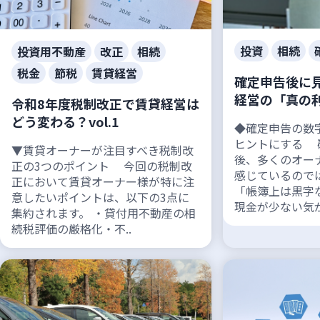
投資
相続
投資用不動産
改正
相続
税金
節税
賃貸経営
確定申告後に
経営の「真の
令和8年度税制改正で賃貸経営は
どう変わる？vol.1
◆確定申告の数
ヒントにする 
▼賃貸オーナーが注目すべき税制改
後、多くのオー
正の3つのポイント 今回の税制改
感じているので
正において賃貸オーナー様が特に注
「帳簿上は黒字
意したいポイントは、以下の3点に
現金が少ない気が
集約されます。 ・貸付用不動産の相
続税評価の厳格化・不..