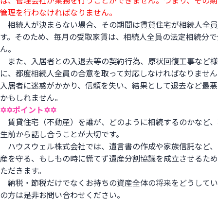
ば、管理会社が業務を行うことができません。つまり、その期
管理を行わなければなりません。
相続人が決まらない場合、その期間は賃貸住宅が相続人全員
す。そのため、毎月の受取家賃は、相続人全員の法定相続分で
ん。
また、入居者との入退去等の契約行為、原状回復工事など様
に、都度相続人全員の合意を取って対応しなければなりません
入居者に迷惑がかかり、信頼を失い、結果として退去など最悪
かもしれません。
✡✡ポイント✡✡
賃貸住宅（不動産）を誰が、どのように相続するのかなど、
生前から話し合うことが大切です。
ハウスウェル株式会社では、遺言書の作成や家族信託など、
産を守る、もしもの時に慌てず遺産分割協議を成立させるため
ただきます。
納税・節税だけでなくお持ちの資産全体の将来をどうしてい
の方は是非お問い合わせください。