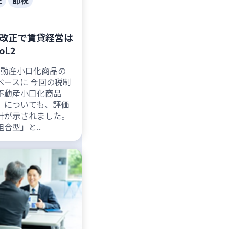
正
節税
制改正で賃貸経営は
l.2
不動産小口化商品の
ベースに 今回の税制
不動産小口化商品
）についても、評価
針が示されました。
合型」と..