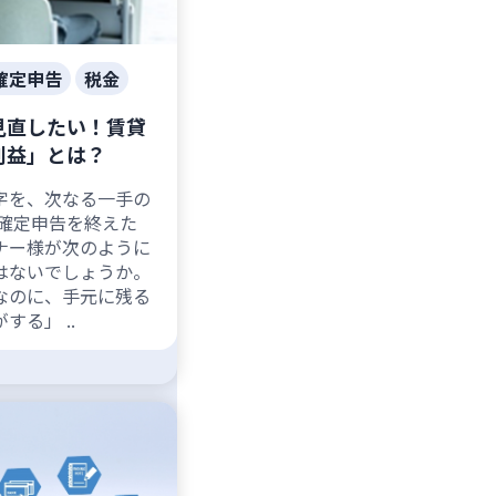
確定申告
税金
見直したい！賃貸
利益」とは？
字を、次なる一手の
確定申告を終えた
ナー様が次のように
はないでしょうか。
なのに、手元に残る
する」 ..