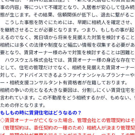
事の内容」等について不確定となり、入居者が安心して住み続
態が生じます。その結果、信頼関係が低下し、退去に繋がるこ
こうした事態を防ぐにためには、早期に相続人を確定させ、
を継続させることが必要となります。つまり、もしもの事が起
えるのでなく、常日頃から将来を見据えた対策を検討すること
相続には多くの法律や制度など幅広い情報を収集する必要があ
要となり、賃貸オーナー様のみで対策を検討することは困難
ハウスウェル株式会社では、賃貸オーナー様の身近な存在で
として、住宅の管理だけでなく、相続を見据えた賃貸オーナー
対して、アドバイスできるようファイナンシャルプランナーや
ー・相続支援コンサルタント有資格者が在籍しております。
相続の争いの元となる大きな要因は、分割しにくい賃貸住宅を
言われています。この不動産をどう相続するかが、もめない、
ための伴となります。
もしもの時に賃貸住宅はどうなるの？
◇賃貸オーナーが亡くなった場合、管理会社との管理契約はそ
（管理契約は、委任契約の一種のため）相続人が決まり管理契