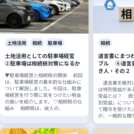
土地活用
相続
駐車場
相続
土地活用としての駐車場経営
遺言書にまつ
②駐車場は相続税対策になるか
ブル ④遺言
き人・その２
▼駐車場経営と相続税の関係 前回
は、駐車場経営の基本的な仕組みに
遺言書を絶対に
ついて解説しました。今回は、駐車
は特別受益があ
場経営を行う際に気をつけたい税金
受益とは？ 民
の扱いを紹介します。 ▽相続税の仕
別受益」につい
組み 相続税は、故人の..
て贈与を受けた
が、一般的な贈与