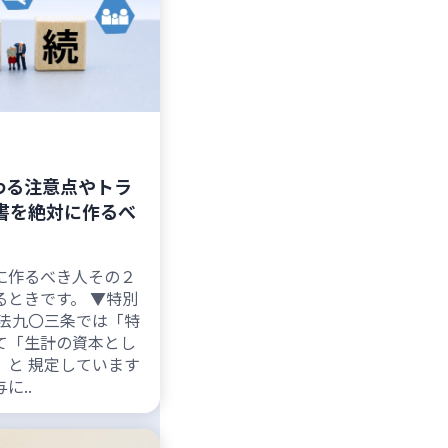
わる注意点やトラ
書を絶対に作るべ
作るべき人その２
るときです。 ▼特別
法九〇三条では「特
て「生計の資本とし
」と 規定しています
に..