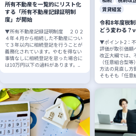
相続
税制改
所有不動産を一覧的にリスト化
賃貸経営
する「所有不動産記録証明制
度」が開始
令和8年度税
どう変わる？vo
▼所有不動産記録証明制度 ２０２
４年４月から相続した不動産につい
▼ポイント2：
て３年以内に相続登記を行うことが
評価が取引価額
義務化されています。やむを得ない
改正大綱では、
事情なしに相続登記を怠った場合に
（任意組合型等
は10万円以下の過料があります。..
方法の見直し方
そもそも「任意組