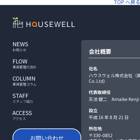
TOP へ戻
NEWS
お知らせ
会社概要
FLOW
賃貸管理の流れ
社名
ハウスウェル株式会社（英語表
COLUMN
Co..Ltd)
賃貸管理コラム
代表取締役
STAFF
天池 健二 Amaike Kenji
スタッフ紹介
設立
ACCESS
平成 16 年 8 月 21 日
アクセス
所在地
〒330-0852
お問い合わせ