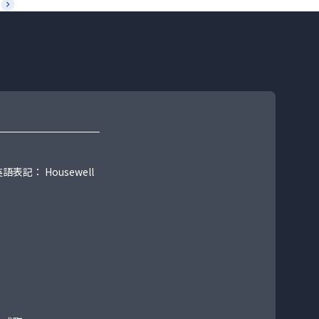
る
記： Housewell