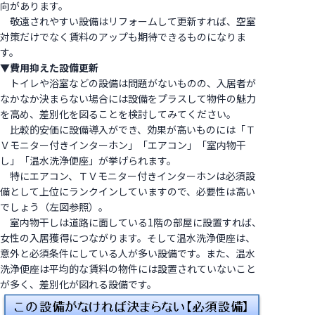
向があります。
敬遠されやすい設備はリフォームして更新すれば、空室
対策だけでなく賃料のアップも期待できるものになりま
す。
▼費用抑えた設備更新
トイレや浴室などの設備は問題がないものの、入居者が
なかなか決まらない場合には設備をプラスして物件の魅力
を高め、差別化を図ることを検討してみてください。
比較的安価に設備導入ができ、効果が高いものには「Ｔ
Ｖモニター付きインターホン」「エアコン」「室内物干
し」「温水洗浄便座」が挙げられます。
特にエアコン、ＴＶモニター付きインターホンは必須設
備として上位にランクインしていますので、必要性は高い
でしょう（左図参照）。
室内物干しは道路に面している1階の部屋に設置すれば、
女性の入居獲得につながります。そして温水洗浄便座は、
意外と必須条件にしている人が多い設備です。また、温水
洗浄便座は平均的な賃料の物件には設置されていないこと
が多く、差別化が図れる設備です。