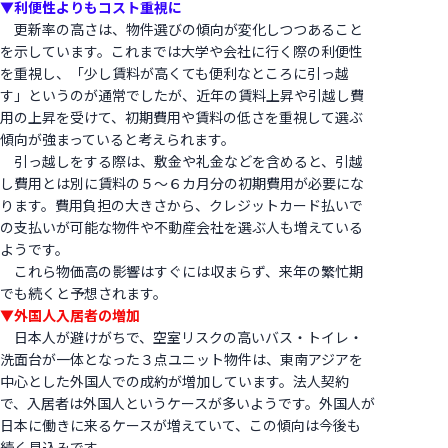
▼利便性よりもコスト重視に
更新率の高さは、物件選びの傾向が変化しつつあること
を示しています。これまでは大学や会社に行く際の利便性
を重視し、「少し賃料が高くても便利なところに引っ越
す」というのが通常でしたが、近年の賃料上昇や引越し費
用の上昇を受けて、初期費用や賃料の低さを重視して選ぶ
傾向が強まっていると考えられます。
引っ越しをする際は、敷金や礼金などを含めると、引越
し費用とは別に賃料の５～６カ月分の初期費用が必要にな
ります。費用負担の大きさから、クレジットカード払いで
の支払いが可能な物件や不動産会社を選ぶ人も増えている
ようです。
これら物価高の影響はすぐには収まらず、来年の繁忙期
でも続くと予想されます。
▼外国人入居者の増加
日本人が避けがちで、空室リスクの高いバス・トイレ・
洗面台が一体となった３点ユニット物件は、東南アジアを
中心とした外国人での成約が増加しています。法人契約
で、入居者は外国人というケースが多いようです。外国人が
日本に働きに来るケースが増えていて、この傾向は今後も
続く見込みです。