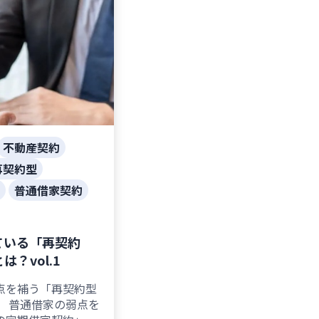
不動産契約
再契約型
普通借家契約
ている「再契約
？vol.1
点を補う「再契約型
」 普通借家の弱点を