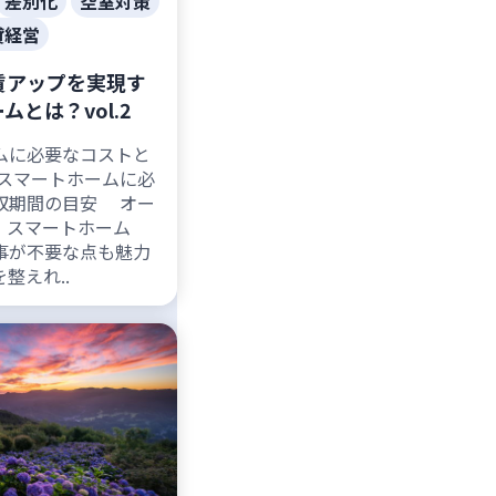
差別化
空室対策
貸経営
賃アップを実現す
とは？vol.2
ムに必要なコストと
 スマートホームに必
収期間の目安 オー
、スマートホーム
事が不要な点も魅力
を整えれ..