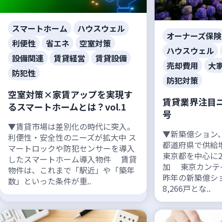
スマートホーム
ハウスウェル
オーナーズ保険
利便性
省エネ
空室対策
ハウスウェル
設備関連
賃貸経営
賃貸設備
売却費用
大
防犯性
防犯対策
空室対策×家賃アップを実現す
賃貸業界注目ニ
るスマートホームとは？vol.1
号
▼賃貸市場は差別化の時代に突入。
▼新築億ション
利便性・安全性のニーズが拡大中 ス
都道府県で供給
マートロックや防犯センサーを導入
東京都を中心に
したスマートホーム導入物件 賃貸
加 東京カンテ
物件は、これまで「駅近」や「築年
昨年の新築億シ
数」といった条件が重..
8,266戸とな..