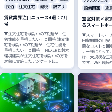
ハウスウェル
民泊
注文住宅
減税
訳アリ
設備関連
賃
賃貸業界注目ニュース4選：7月
空室対策×家
号
るスマートホーム
▼注文住宅を検討中の7割超が「住
▼スマートホー
宅性能を重視したい」と回答 注文住
回収期間の目安
宅を検討中の7割超が「住宅性能を
要なコストと回
重視したい」と回答 NEXERと鈴木
ナー様にとって
環境建設が注文住宅を検討中の方を
は、大規模な工
対象に実施したアンケートに..
です。WiFi環境