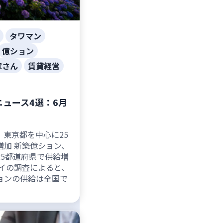
タワマン
億ション
家さん
賃貸経営
ュース4選：6月
、東京都を中心に25
増加 新築億ション、
25都道府県で供給増
イの調査によると、
ョンの供給は全国で