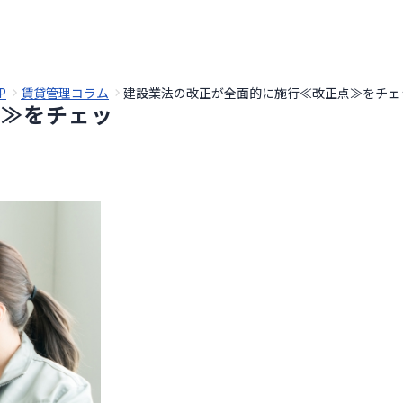
P
賃貸管理コラム
建設業法の改正が全面的に施行≪改正点≫をチェ
点≫をチェッ