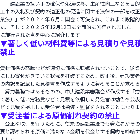
建設業の担い手の確保や処遇改善、生産性向上などを目的
工事の入札及び契約の適正化の促進に関する法律の一部を改正
業法）」が２０２４年６月に国会で可決され、これまで段階的
た。そして２０２５年12月12日に全面的に施行されました。
に施行された点を中心に紹介します。
▼著しく低い材料費等による見積りや見
禁止
資材価格の高騰などが適切に価格に転嫁されないことで、従業
にしわ寄せがきている状況を打破するため、改正後、建設業者
の内訳を記載した見積書を作成するように努めることが求めら
努力義務ではあるものの、中央建設業審議会が作成する「労
て著しく低い労務費などで見積を依頼した発注者は勧告や公表
どで見積を提出した受注者は指導・監督をされることになりま
▼受注者による原価割れ契約の禁止
公正な取引を行うために、従来の建設業法でも発注者がその
要と認められる原価に満たない金額を代金とする契約を締結す
ました。