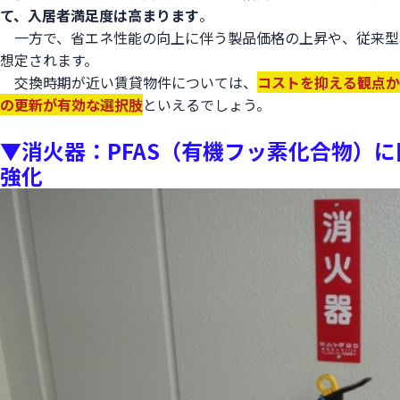
て、入居者満足度は高まります
。
一方で、省エネ性能の向上に伴う製品価格の上昇や、従来型
想定されます。
交換時期が近い賃貸物件については、
コストを抑える観点から
の更新が有効な選択肢
といえるでしょう。
▼消火器：PFAS（有機フッ素化合物）
強化