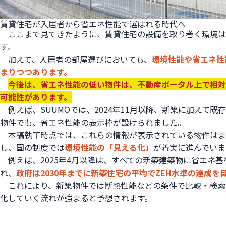
賃貸住宅が入居者から省エネ性能で選ばれる時代へ
ここまで見てきたように、賃貸住宅の設備を取り巻く環境は
す。
加えて、入居者の部屋選びにおいても、
環境性能や省エネ性
まりつつあります。
今後は、省エネ性能の低い物件は、不動産ポータル上で相対
可能性があります。
例えば、SUUMOでは、2024年11月以降、新築に加えて既
物件でも、省エネ性能の表示枠が設けられました。
本稿執筆時点では、これらの情報が表示されている物件はま
し、国の制度では
環境性能の「見える化」
が着実に進んでいま
例えば、2025年4月以降は、すべての新築建築物に省エネ
れ、
政府は2030年までに新築住宅の平均でZEH水準の達成を
これにより、新築物件では断熱性能などの条件で比較・検索
化していく流れが強まると予想されます。