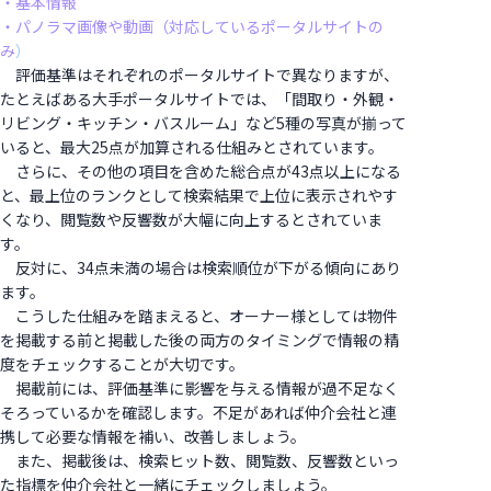
・基本情報
・パノラマ画像や動画（対応しているポータルサイトの
み
）
評価基準はそれぞれのポータルサイトで異なりますが、
たとえばある大手ポータルサイトでは、「間取り・外観・
リビング・キッチン・バスルーム」など5種の写真が揃って
いると、最大25点が加算される仕組みとされています。
さらに、その他の項目を含めた総合点が43点以上になる
と、最上位のランクとして検索結果で上位に表示されやす
くなり、閲覧数や反響数が大幅に向上するとされていま
す。
反対に、34点未満の場合は検索順位が下がる傾向にあり
ます。
こうした仕組みを踏まえると、オーナー様としては物件
を掲載する前と掲載した後の両方のタイミングで情報の精
度をチェックすることが大切です。
掲載前には、評価基準に影響を与える情報が過不足なく
そろっているかを確認します。不足があれば仲介会社と連
携して必要な情報を補い、改善しましょう。
また、掲載後は、検索ヒット数、閲覧数、反響数といっ
た指標を仲介会社と一緒にチェックしましょう。