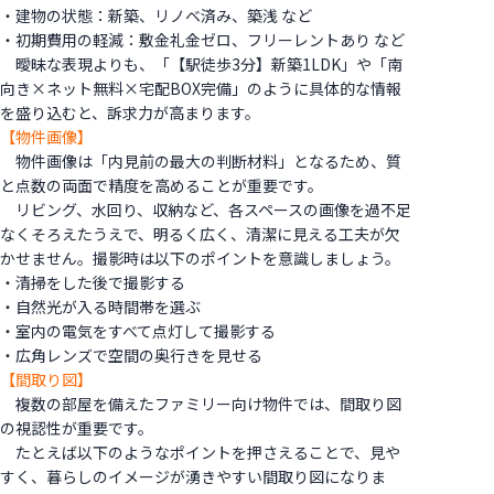
・建物の状態：新築、リノベ済み、築浅 など
・初期費用の軽減：敷金礼金ゼロ、フリーレントあり など
曖昧な表現よりも、「【駅徒歩3分】新築1LDK」や「南
向き×ネット無料×宅配BOX完備」のように具体的な情報
を盛り込むと、訴求力が高まります。
【物件画像】
物件画像は「内見前の最大の判断材料」となるため、質
と点数の両面で精度を高めることが重要です。
リビング、水回り、収納など、各スペースの画像を過不足
なくそろえたうえで、明るく広く、清潔に見える工夫が欠
かせません。撮影時は以下のポイントを意識しましょう。
・清掃をした後で撮影する
・自然光が入る時間帯を選ぶ
・室内の電気をすべて点灯して撮影する
・広角レンズで空間の奥行きを見せる
【間取り図】
複数の部屋を備えたファミリー向け物件では、間取り図
の視認性が重要です。
たとえば以下のようなポイントを押さえることで、見や
すく、暮らしのイメージが湧きやすい間取り図になりま