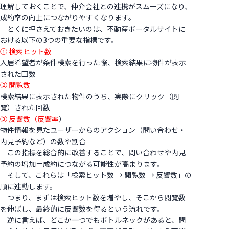
理解しておくことで、仲介会社との連携がスムーズになり、
成約率の向上につながりやすくなります。
とくに押さえておきたいのは、不動産ポータルサイトに
おける以下の3つの重要な指標です。
① 検索ヒット数
入居希望者が条件検索を行った際、検索結果に物件が表示
された回数
② 閲覧数
検索結果に表示された物件のうち、実際にクリック（閲
覧）された回数
③ 反響数（反響率
）
物件情報を見たユーザーからのアクション（問い合わせ・
内見予約など）の数や割合
この指標を総合的に改善することで、問い合わせや内見
予約の増加＝成約につながる可能性が高まります。
そして、これらは「検索ヒット数 → 閲覧数 → 反響数」の
順に連動します。
つまり、まずは検索ヒット数を増やし、そこから閲覧数
を伸ばし、最終的に反響数を得るという流れです。
逆に言えば、どこか一つでもボトルネックがあると、問