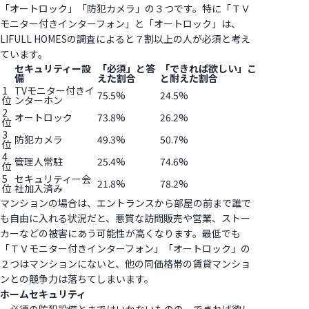
「オートロック」「防犯カメラ」の３つです。特に「ＴＶ
モニター付きインターフォン」と「オートロック」は、
LIFULL HOMESの調査によると７割以上の人が必須と考え
ています。
セキュリティー設
「必須」と答
「できれば欲しい」こ
備
えた割合
と耐えた割合
1
TVモニター付きイ
75.5%
24.5%
位
ンターホン
2
オートロック
73.8%
26.2%
位
3
防犯カメラ
49.3%
50.7%
位
4
管理人常駐
25.4%
74.6%
位
5
セキュリティー会
21.8%
78.2%
位
社加入済み
マンションの場合は、エントランスから部屋の前まで誰で
も自由に入れる状況だと、悪質な訪問販売や営業、ストー
カーなどの被害にあう可能性が高くなります。最低でも
「ＴＶモニター付きインターフォン」「オートロック」の
２つはマンションにないと、他の同価格帯の賃貸マンショ
ンとの競争力は落ちてしまいます。
ホームセキュリティ