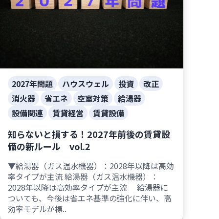
2027年問題
ハウスウェル
投資
改正
消火器
省エネ
空室対策
給湯器
設備関連
賃貸経営
賃貸設備
知らないと損する！2027年前後の賃貸設
備の新ルール vol.2
▼給湯器（ガス温水機器）：2028年以降は高効
率タイプが主流 給湯器（ガス温水機器）：
2028年以降は高効率タイプが主流 給湯器に
ついても、今後は省エネ基準の強化に伴い、高
効率モデルが標..