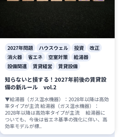
2027年問題
ハウスウェル
投資
改正
消火器
省エネ
空室対策
給湯器
設備関連
賃貸経営
賃貸設備
知らないと損する！2027年前後の賃貸設
備の新ルール vol.2
▼給湯器（ガス温水機器）：2028年以降は高効
率タイプが主流 給湯器（ガス温水機器）：
2028年以降は高効率タイプが主流 給湯器に
ついても、今後は省エネ基準の強化に伴い、高
効率モデルが標..