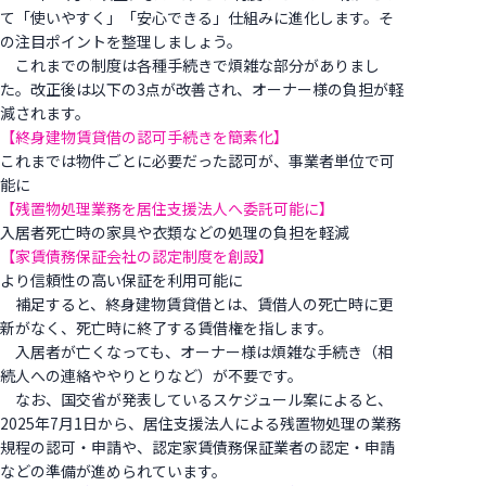
て「使いやすく」「安心できる」仕組みに進化します。そ
の注目ポイントを整理しましょう。
これまでの制度は各種手続きで煩雑な部分がありまし
た。改正後は以下の3点が改善され、オーナー様の負担が軽
減されます。
【終身建物賃貸借の認可手続きを簡素化】
これまでは物件ごとに必要だった認可が、事業者単位で可
能に
【残置物処理業務を居住支援法人へ委託可能に】
入居者死亡時の家具や衣類などの処理の負担を軽減
【家賃債務保証会社の認定制度を創設】
より信頼性の高い保証を利用可能に
補足すると、終身建物賃貸借とは、賃借人の死亡時に更
新がなく、死亡時に終了する賃借権を指します。
入居者が亡くなっても、オーナー様は煩雑な手続き（相
続人への連絡ややりとりなど）が不要です。
なお、国交省が発表しているスケジュール案によると、
2025年7月1日から、居住支援法人による残置物処理の業務
規程の認可・申請や、認定家賃債務保証業者の認定・申請
などの準備が進められています。