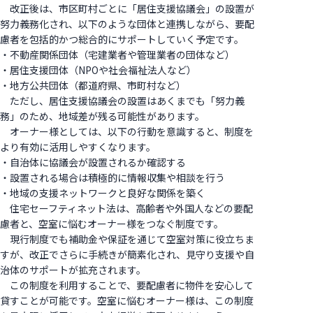
改正後は、市区町村ごとに「居住支援協議会」の設置が
努力義務化され、以下のような団体と連携しながら、要配
慮者を包括的かつ総合的にサポートしていく予定です。
・不動産関係団体（宅建業者や管理業者の団体など）
・居住支援団体（NPOや社会福祉法人など）
・地方公共団体（都道府県、市町村など）
ただし、居住支援協議会の設置はあくまでも「努力義
務」のため、地域差が残る可能性があります。
オーナー様としては、以下の行動を意識すると、制度を
より有効に活用しやすくなります。
・自治体に協議会が設置されるか確認する
・設置される場合は積極的に情報収集や相談を行う
・地域の支援ネットワークと良好な関係を築く
住宅セーフティネット法は、高齢者や外国人などの要配
慮者と、空室に悩むオーナー様をつなぐ制度です。
現行制度でも補助金や保証を通じて空室対策に役立ちま
すが、改正でさらに手続きが簡素化され、見守り支援や自
治体のサポートが拡充されます。
この制度を利用することで、要配慮者に物件を安心して
貸すことが可能です。空室に悩むオーナー様は、この制度