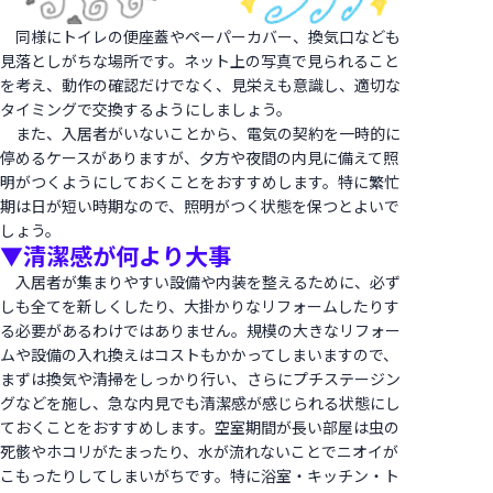
同様にトイレの便座蓋やペーパーカバー、換気口なども
見落としがちな場所です。ネット上の写真で見られること
を考え、動作の確認だけでなく、見栄えも意識し、適切な
タイミングで交換するようにしましょう。
また、入居者がいないことから、電気の契約を一時的に
停めるケースがありますが、夕方や夜間の内見に備えて照
明がつくようにしておくことをおすすめします。特に繁忙
期は日が短い時期なので、照明がつく状態を保つとよいで
しょう。
▼清潔感が何より大事
入居者が集まりやすい設備や内装を整えるために、必ず
しも全てを新しくしたり、大掛かりなリフォームしたりす
る必要があるわけではありません。規模の大きなリフォー
ムや設備の入れ換えはコストもかかってしまいますので、
まずは換気や清掃をしっかり行い、さらにプチステージン
グなどを施し、急な内見でも清潔感が感じられる状態にし
ておくことをおすすめします。空室期間が長い部屋は虫の
死骸やホコリがたまったり、水が流れないことでニオイが
こもったりしてしまいがちです。特に浴室・キッチン・ト