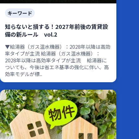
キーワード
知らないと損する！2027年前後の賃貸設
備の新ルール vol.2
▼給湯器（ガス温水機器）：2028年以降は高効
率タイプが主流 給湯器（ガス温水機器）：
2028年以降は高効率タイプが主流 給湯器に
ついても、今後は省エネ基準の強化に伴い、高
効率モデルが標..