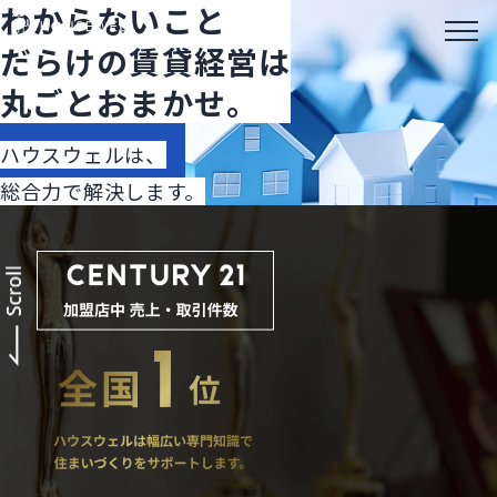
わからないこと
オーナー様向け
だらけの賃貸経営は
丸ごとおまかせ。
ハウスウェルは、
総合力で解決します。