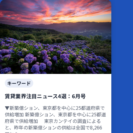
キーワード
賃貸業界注目ニュース4選：6月号
▼新築億ション、東京都を中心に25都道府県で
供給増加 新築億ション、東京都を中心に25都道
府県で供給増加 東京カンテイの調査による
と、昨年の新築億ションの供給は全国で8,266